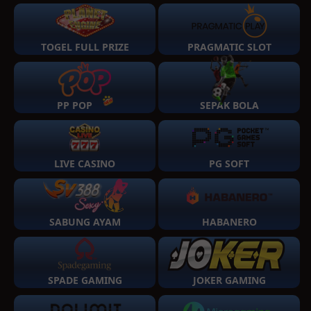
TOGEL FULL PRIZE
PRAGMATIC SLOT
PP POP
SEPAK BOLA
LIVE CASINO
PG SOFT
SABUNG AYAM
HABANERO
SPADE GAMING
JOKER GAMING