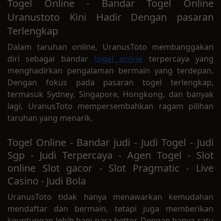
Togel Online - Bandar Togel Online
Uranustoto Kini Hadir Dengan pasaran
Terlengkap
Dalam taruhan online, UranusToto membanggakan
diri sebagai bandar
togel online
terpercaya yang
menghadirkan pengalaman bermain yang terdepan.
Dengan fokus pada pasaran togel terlengkap,
termasuk Sydney, Singapore, Hongkong, dan banyak
lagi, UranusToto mempersembahkan ragam pilihan
taruhan yang menarik.
Togel Online - Bandar judi - Judi Togel - Judi
Sgp - Judi Terpercaya - Agen Togel - Slot
online Slot gacor - Slot Pragmatic - Live
Casino - Judi Bola
UranusToto tidak hanya menawarkan kemudahan
mendaftar dan bermain, tetapi juga memberikan
keuntungan lebih bagi para bettor. Dengan hanya satu